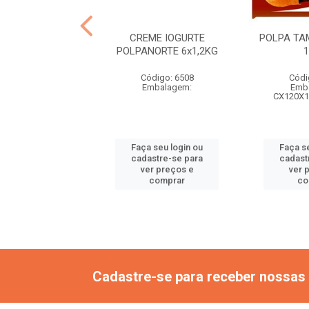
IGEM TODA HORA
CREME IOGURTE
POLPA TA
XA 10L 7KG
POLPANORTE 6x1,2KG
ódigo: 6549
Código: 6508
Códi
mbalagem:
Embalagem:
Emb
CX120X1
 seu login ou
Faça seu login ou
Faça s
astre-se para
cadastre-se para
cadast
er preços e
ver preços e
ver 
comprar
comprar
co
Cadastre-se para receber nossas 