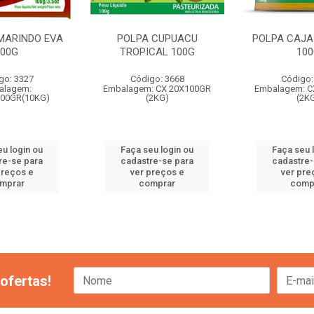
MARINDO EVA
POLPA CUPUACU
POLPA CAJA
100G
TROPICAL 100G
10
go: 3327
Código: 3668
Código:
alagem:
Embalagem: CX 20X100GR
Embalagem: C
00GR(10KG)
(2KG)
(2K
eu login ou
Faça seu login ou
Faça seu 
re-se para
cadastre-se para
cadastre-
preços e
ver preços e
ver pre
mprar
comprar
comp
ofertas!