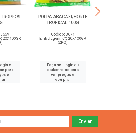
 TROPICAL
POLPA ABACAXI/HORTE
CUPUACU CREME
0G
TROPICAL 100G
LTS-1,02 KG C
 3669
Código: 3674
Código: 61
X 20X100GR
Embalagem: CX 20X100GR
Embalage
G)
(2KG)
login ou
Faça seu login ou
Faça seu log
se para
cadastre-se para
cadastre-se
ços e
ver preços e
ver preços
rar
comprar
compra