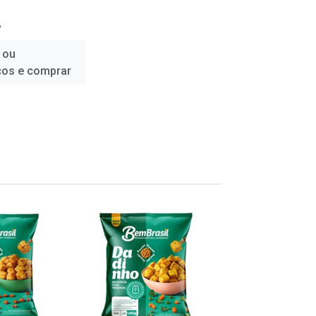
Á
 ou
ços e comprar