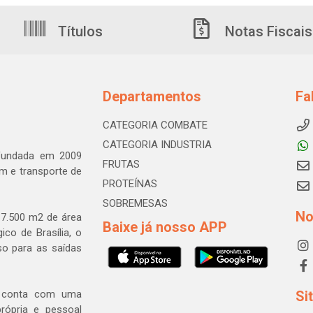
Títulos
Notas Fiscais
Departamentos
Fa
CATEGORIA COMBATE
CATEGORIA INDUSTRIA
 fundada em 2009
FRUTAS
m e transporte de
PROTEÍNAS
SOBREMESAS
No
7.500 m2 de área
Baixe já nosso APP
ico de Brasília, o
so para as saídas
a conta com uma
Si
rópria e pessoal