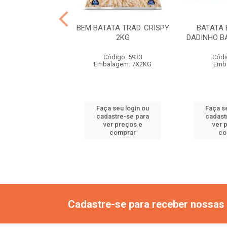
BATATA CORTE
BEM BATATA TRAD. CRISPY
BATATA 
RO BEM BRASIL
2KG
DADINHO B
1,05KG
Código: 5933
Códi
ódigo: 2804
Embalagem: 7X2KG
Emb
gem: 14X1,05KG
 seu login ou
Faça seu login ou
Faça s
astre-se para
cadastre-se para
cadast
er preços e
ver preços e
ver 
comprar
comprar
co
Cadastre-se para receber nossas 