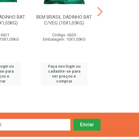
ADINHO BAT
BEM BRASIL DADINHO BAT
BATATA BEM BR
X1,05KG)
C/VEG (10X1,05KG)
FRYER 8X1
 6621
Código: 6620
Código: 66
10X1,05KG
Embalagem: 10X1,05KG
Embalage
login ou
Faça seu login ou
Faça seu log
se para
cadastre-se para
cadastre-se
ços e
ver preços e
ver preços
rar
comprar
compra