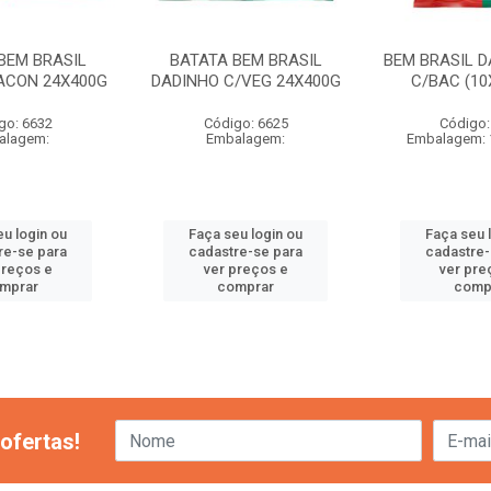
BEM BRASIL
BATATA BEM BRASIL
BEM BRASIL D
ACON 24X400G
DADINHO C/VEG 24X400G
C/BAC (10
go: 6632
Código: 6625
Código:
alagem:
Embalagem:
Embalagem: 
eu login ou
Faça seu login ou
Faça seu 
re-se para
cadastre-se para
cadastre-
preços e
ver preços e
ver pre
mprar
comprar
comp
ofertas!