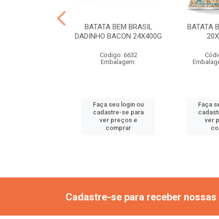
A BEM BRASIL
BATATA BEM BRASIL
BATATA B
 QUEIJO 24X400G
DADINHO BACON 24X400G
20
ódigo: 6631
Código: 6632
Códi
mbalagem:
Embalagem:
Embalag
 seu login ou
Faça seu login ou
Faça s
astre-se para
cadastre-se para
cadast
er preços e
ver preços e
ver 
comprar
comprar
co
Cadastre-se para receber nossas 