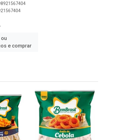
898921567404
8921567404
Á
 ou
ços e comprar