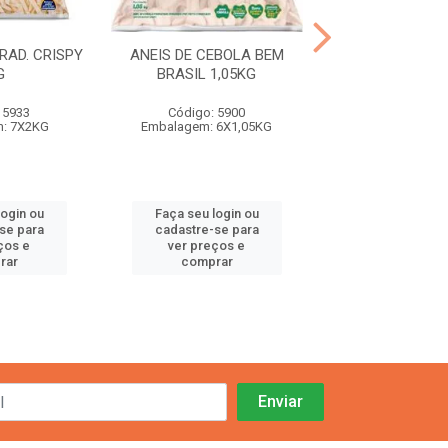
RAD. CRISPY
ANEIS DE CEBOLA BEM
BATATA BEM BR
G
BRASIL 1,05KG
FRYER 8X1
 5933
Código: 5900
Código: 66
: 7X2KG
Embalagem: 6X1,05KG
Embalage
login ou
Faça seu login ou
Faça seu log
se para
cadastre-se para
cadastre-se
ços e
ver preços e
ver preços
rar
comprar
compra