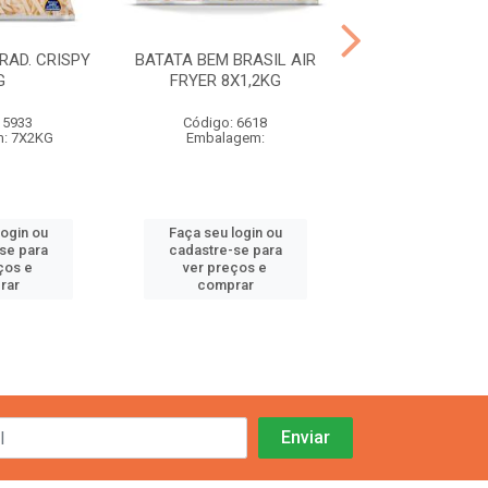
RAD. CRISPY
BATATA BEM BRASIL AIR
BEM BRASIL DAD
G
FRYER 8X1,2KG
C/VEG (10X1
 5933
Código: 6618
Código: 66
: 7X2KG
Embalagem:
Embalagem: 10
login ou
Faça seu login ou
Faça seu log
se para
cadastre-se para
cadastre-se
ços e
ver preços e
ver preços
rar
comprar
compra