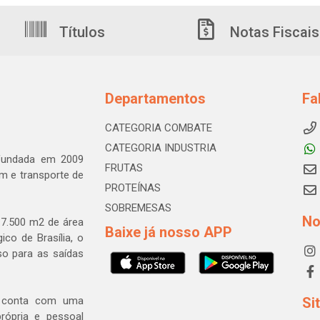
Títulos
Notas Fiscais
Departamentos
Fa
CATEGORIA COMBATE
CATEGORIA INDUSTRIA
 fundada em 2009
FRUTAS
m e transporte de
PROTEÍNAS
SOBREMESAS
No
7.500 m2 de área
Baixe já nosso APP
ico de Brasília, o
so para as saídas
a conta com uma
Si
rópria e pessoal