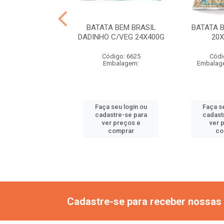
TATA 9X18 BEM
BATATA BEM BRASIL
BATATA B
ASIL 2,5KG
DADINHO C/VEG 24X400G
20
ódigo: 2515
Código: 6625
Códi
agem: 6X2,5KG
Embalagem:
Embalag
9MMX18MM)
 seu login ou
Faça seu login ou
Faça s
astre-se para
cadastre-se para
cadast
er preços e
ver preços e
ver 
comprar
comprar
co
Cadastre-se para receber nossas 