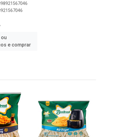
7898921567046
98921567046
Á
 ou
ços e comprar