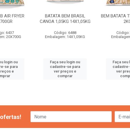
B AIR FRYER
BATATA BEM BRASIL
BEM BATATA T
X700GR
CANOA 1,05KG 14X1,05KG
2K
go: 6437
Código: 6488
Código:
em: 20X700G
Embalagem: 14X1,05KG
Embalagem
eu login ou
Faça seu login ou
Faça seu 
re-se para
cadastre-se para
cadastre-
preços e
ver preços e
ver pre
mprar
comprar
comp
ofertas!