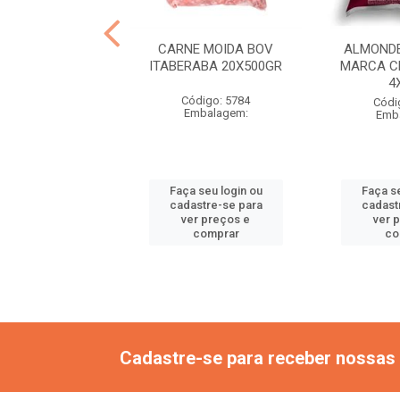
CONG. DE FRANGO
CARNE MOIDA BOV
ALMONDE
ORACAO CX20K
ITABERABA 20X500GR
MARCA C
4
ódigo: 6617
Código: 5784
Códi
mbalagem:
Embalagem:
Emb
 seu login ou
Faça seu login ou
Faça se
astre-se para
cadastre-se para
cadast
er preços e
ver preços e
ver 
comprar
comprar
co
Cadastre-se para receber nossas 