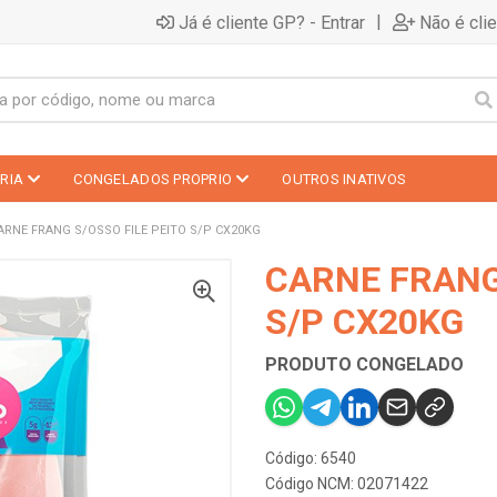
|
Já é cliente GP? - Entrar
Não é cli
RIA
CONGELADOS PROPRIO
OUTROS INATIVOS
ARNE FRANG S/OSSO FILE PEITO S/P CX20KG
CARNE FRANG 
S/P CX20KG
PRODUTO CONGELADO
Código: 6540
Código NCM: 02071422