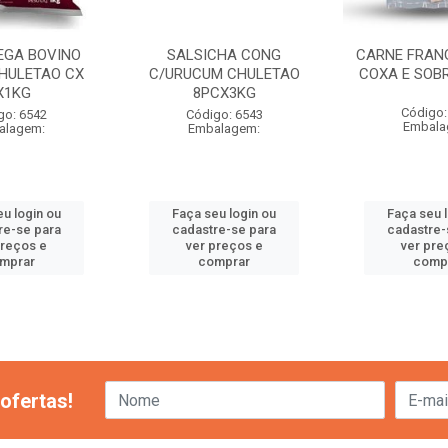
GA BOVINO
SALSICHA CONG
CARNE FRAN
HULETAO CX
C/URUCUM CHULETAO
COXA E SOBR
X1KG
8PCX3KG
Código:
go: 6542
Código: 6543
Embala
alagem:
Embalagem:
u login ou
Faça seu login ou
Faça seu 
re-se para
cadastre-se para
cadastre-
preços e
ver preços e
ver pre
mprar
comprar
comp
ofertas!