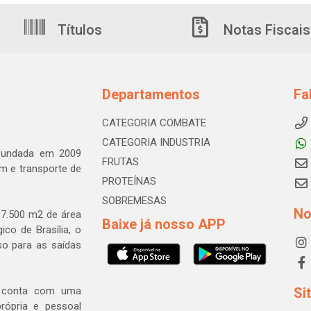
Títulos
Notas Fiscais
Departamentos
Fa
CATEGORIA COMBATE
CATEGORIA INDUSTRIA
 fundada em 2009
FRUTAS
m e transporte de
PROTEÍNAS
SOBREMESAS
No
7.500 m2 de área
Baixe já nosso APP
ico de Brasília, o
so para as saídas
a conta com uma
Si
rópria e pessoal