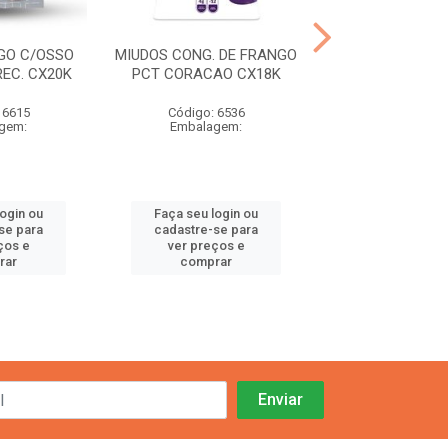
GO C/OSSO
MIUDOS CONG. DE FRANGO
CARNE FRANGO
EC. CX20K
PCT CORACAO CX18K
COXA E SOBREC
 6615
Código: 6536
Código: 65
gem:
Embalagem:
Embalage
login ou
Faça seu login ou
Faça seu log
se para
cadastre-se para
cadastre-se 
ços e
ver preços e
ver preços
rar
comprar
comprar