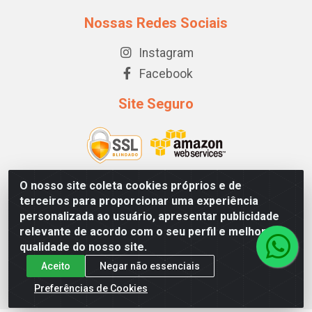
Nossas Redes Sociais
Instagram
Facebook
Site Seguro
O nosso site coleta cookies próprios e de
terceiros para proporcionar uma experiência
GP DISTRIBUIDORA - STRC TRECHO 1, LOTE 03/04 CJ A - SIA
personalizada ao usuário, apresentar publicidade
- Brasília/DF - CEP 71225-510 - CNPJ 10.881.686/0001-20
relevante de acordo com o seu perfil e melhorar a
qualidade do nosso site.
Aceito
Negar não essenciais
Preferências de Cookies