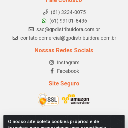
Fale Conosco
(61) 3234-0075
(61) 99101-8436
sac@gpdistribuidora.com.br
contato.comercial@gpdistribuidora.com.br
Nossas Redes Sociais
Instagram
Facebook
Site Seguro
O nosso site coleta cookies próprios e de
GP DISTRIBUIDORA - STRC TRECHO 1, LOTE 03/04 CJ A
terceiros para proporcionar uma experiência