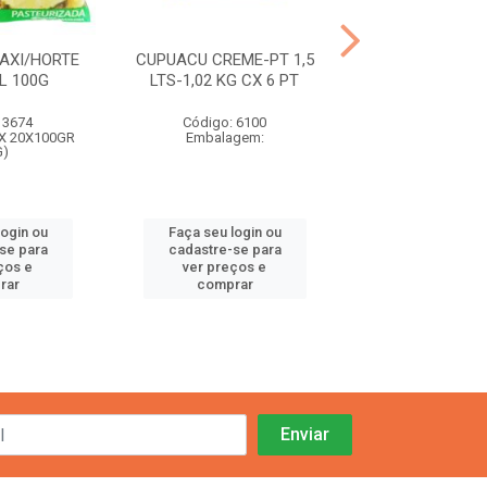
AXI/HORTE
CUPUACU CREME-PT 1,5
AÇAI CREME PA
L 100G
LTS-1,02 KG CX 6 PT
750 ML-600G 
 3674
Código: 6100
Código: 61
X 20X100GR
Embalagem:
Embalage
G)
login ou
Faça seu login ou
Faça seu log
se para
cadastre-se para
cadastre-se
ços e
ver preços e
ver preços
rar
comprar
compra