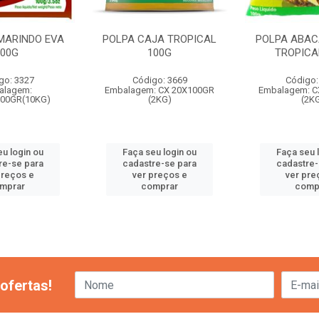
MARINDO EVA
POLPA CAJA TROPICAL
POLPA ABAC
100G
100G
TROPICA
go: 3327
Código: 3669
Código:
alagem:
Embalagem: CX 20X100GR
Embalagem: C
00GR(10KG)
(2KG)
(2K
eu login ou
Faça seu login ou
Faça seu 
re-se para
cadastre-se para
cadastre-
preços e
ver preços e
ver pre
mprar
comprar
comp
ofertas!