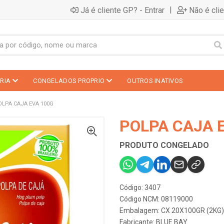
|
Já é cliente GP? - Entrar
Não é cli
RIA
CONGELADOS PROPRIO
OUTROS INATIVOS
OLPA CAJA EVA 100G
POLPA CAJA 
PRODUTO CONGELADO
Código: 3407
Código NCM: 08119000
Embalagem: CX 20X100GR (2KG)
Fabricante:
BLUE BAY