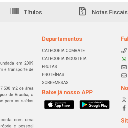
Títulos
Notas Fiscais
Departamentos
Fa
CATEGORIA COMBATE
CATEGORIA INDUSTRIA
 fundada em 2009
FRUTAS
m e transporte de
PROTEÍNAS
SOBREMESAS
No
7.500 m2 de área
Baixe já nosso APP
ico de Brasília, o
so para as saídas
a conta com uma
Si
rópria e pessoal