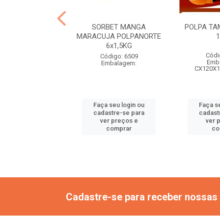
IGEM TODA HORA
SORBET MANGA
POLPA TA
XA 10L 7KG
MARACUJA POLPANORTE
6x1,5KG
ódigo: 6549
Códi
Código: 6509
mbalagem:
Emb
Embalagem:
CX120X1
 seu login ou
Faça seu login ou
Faça s
astre-se para
cadastre-se para
cadast
er preços e
ver preços e
ver 
comprar
comprar
co
Cadastre-se para receber nossas 