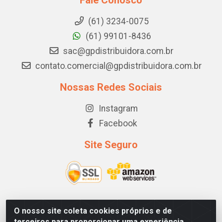
Fale Conosco
(61) 3234-0075
(61) 99101-8436
sac@gpdistribuidora.com.br
contato.comercial@gpdistribuidora.com.br
Nossas Redes Sociais
Instagram
Facebook
Site Seguro
O nosso site coleta cookies próprios e de
GP DISTRIBUIDORA - STRC TRECHO 1, LOTE 03/04 CJ A
terceiros para proporcionar uma experiência